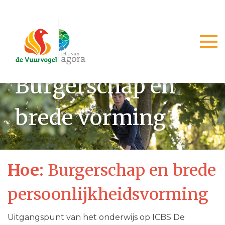
Togg
Burgerschap en
brede vorming
Hoe:
Burgerschap en brede
persoonlijkheidsvorming
Uitgangspunt van het onderwijs op ICBS De